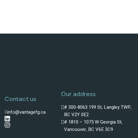
Our address
Contact us
# 300-8063 199 St, Langley TWP,
info@vantagefg.ca
BC V2Y 0E2
# 1810 – 1075 W Georgia St,
Vancouver, BC V6E 3C9